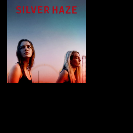
Vijftien jaar nadat ze brandwonden opliep toen de pub
waar ze als kind sliep in brand vloog, snakt Franky
naar wraak.