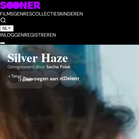
FILMS
GENRES
COLLECTIES
KINDEREN
NL
INLOGGEN
REGISTREREN
Silver Haze
Geregisseerd door
Sacha Polak
Terug
Delen
Toevoegen aan mijn lijst
Trailer