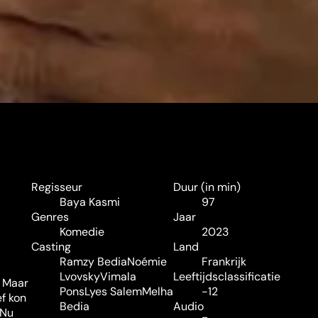
Regisseur
Duur (in min)
Baya Kasmi
97
Genres
Jaar
Komedie
2023
Casting
Land
Ramzy Bedia
Noémie
Frankrijk
Lvovsky
Vimala
Leeftijdsclassificatie
. Maar
Pons
Lyes Salem
Melha
-12
f kon
Bedia
Audio
 Nu