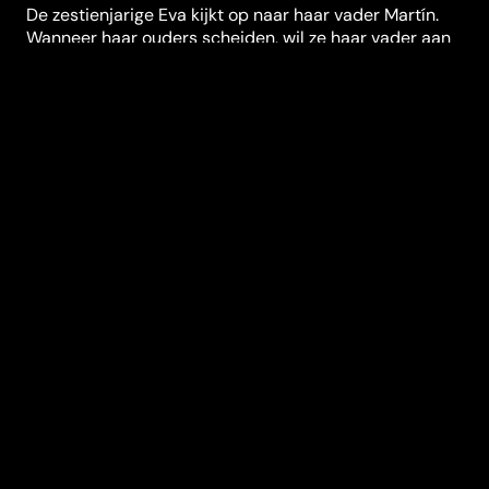
De zestienjarige Eva kijkt op naar haar vader Martín.
Wanneer haar ouders scheiden, wil ze haar vader aan
een nieuw appartement helpen waarin ook zij zal
wonen. Hierdoor zal ze apart van haar zusje en moeder
leven. De relatie met haar vader is doorspekt van
liefde, woede, verwarring en verzet en staat
voortdurend onder hoogspanning.
Festivals en prijzen
Locarno International Film Festival
,
San Sebastián
International Film Festival
,
Film Fest Gent
,
Thessaloniki International Film Festival
Regisseur
Valentina Maurel
Genres
Drama
Casting
Daniela Marín
Navarro
Vivian
Rodriguez
José Pablo