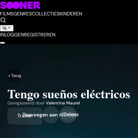
FILMS
GENRES
COLLECTIES
KINDEREN
NL
INLOGGEN
REGISTREREN
Terug
Tengo sueños eléctricos
Geregisseerd door
Valentina Maurel
Delen
Toevoegen aan mijn lijst
Trailer