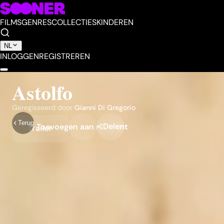
FILMS
GENRES
COLLECTIES
KINDEREN
NL
INLOGGEN
REGISTREREN
Astolfo
Geregisseerd door
Gianni Di Gregorio
Terug
Delen
Toevoegen aan mijn lijst
Trailer