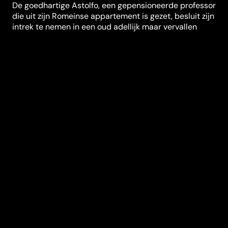
De goedhartige Astolfo, een gepensioneerde professor
die uit zijn Romeinse appartement is gezet, besluit zijn
intrek te nemen in een oud adellijk maar vervallen
paleis, het laatste overblijfsel van zijn familiebezit in
een afgelegen dorp in de Abruzzen. Hij is er al
tientallen jaren niet meer is geweest. Bij aankomst
blijkt er een zwerver te wonen en Astolfo besluit dat hij
bij hem mag blijven wonen. Maar daar blijft het niet bij,
want al snel wordt het duo vergezeld door een
gepensioneerde kok en een jonge klusjesman en koken
ze met z'n vieren en spelen ze spelletjes. Wanneer zijn
neef langskomt en hem voorstelt aan Stefania, een
charmante en gulle vrouw van zijn eigen leeftijd, is
Astolfo al snel verliefd en worstelt hij met zijn
gevoelens. Aangemoedigd door zijn trouwe groep zet
As ..
Regisseur
Gianni Di Gregorio
Genres
Komedie
Casting