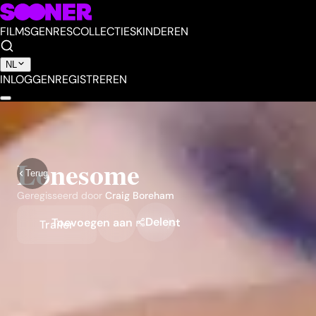
FILMS
GENRES
COLLECTIES
KINDEREN
NL
INLOGGEN
REGISTREREN
Lonesome
Terug
Geregisseerd door
Craig Boreham
Delen
Toevoegen aan mijn lijst
Trailer