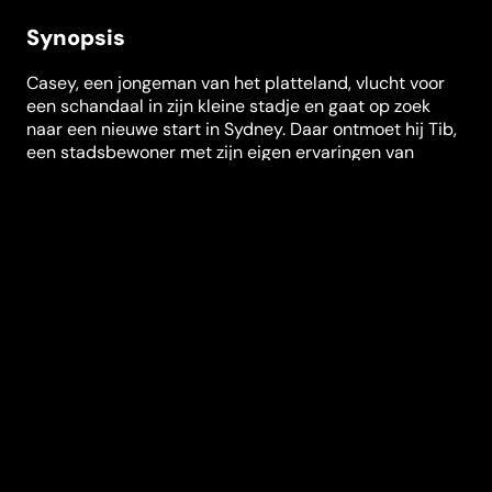
Synopsis
Casey, een jongeman van het platteland, vlucht voor
een schandaal in zijn kleine stadje en gaat op zoek
naar een nieuwe start in Sydney. Daar ontmoet hij Tib,
een stadsbewoner met zijn eigen ervaringen van
isolement. Er ontstaat al snel een intense band tussen
de twee, die zowel seksuele als emotionele aspecten
omvat. In hun relatie ontdekken ze iets wat ze eerder
misten, hoewel ze allebei niet zeker weten hoe ze
ermee om moeten gaan. Regisseur Craig Boreham,
bekend om zijn werk in de Australische queer cinema,
regisseert LONESOME, een krachtig drama over
seksualiteit, eenzaamheid en de zoektocht naar
verbinding in een steeds meer verbonden wereld. In
de film spelen Josh Lavery als Casey en Daniel Gabriel
als Tib, die beiden geprezen zijn om hun intense
optredens. De film ging in april 2022 in première op
het Seattle International Film Festival en was daarna
te zien op andere festivals zoals het Sydney Film