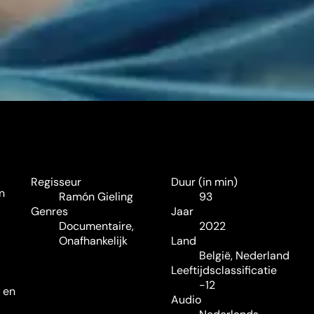
Regisseur
Duur (in min)
n
Ramón Gieling
93
Genres
Jaar
Documentaire
,
2022
Onafhankelijk
Land
België, Nederland
Leeftijdsclassificatie
-12
 en
Audio