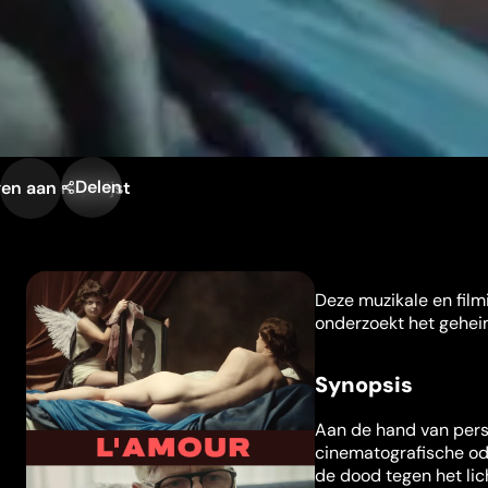
Delen
n aan mijn lijst
Deze muzikale en film
onderzoekt het gehei
Synopsis
Aan de hand van pers
cinematografische od
de dood tegen het lic