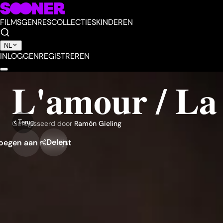
FILMS
GENRES
COLLECTIES
KINDEREN
NL
INLOGGEN
REGISTREREN
L'amour / La
Terug
Geregisseerd door
Ramón Gieling
Delen
egen aan mijn lijst