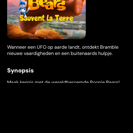
Wanneer een UFO op aarde landt, ontdekt Bramble
nieuwe vaardigheden en een buitenaards hulpje.
Synopsis
Maak kennis met de wereldberoemde Boonie Bears!
Zodra Bramble de beer in het bos een buitenaards
object vindt, fuseerd zijn brein met de kern van een
ruimteschip. Hiermee is Avi, een buitenaardse poes,
op aarde neergestort. Avi word al jaren achtervolgt
door een stel superschurken omdat zij de enigste van
haar soort nog is. Samen met Bramble, Briar en Vick
zullen ze de strijd aangaan om de aarde te
beschermen tegen het lot wat Avi haar planeet heeft