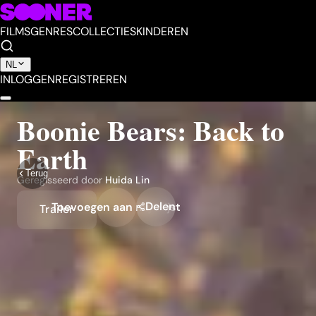
FILMS
GENRES
COLLECTIES
KINDEREN
NL
INLOGGEN
REGISTREREN
Boonie Bears: Back to
Earth
Terug
Geregisseerd door
Huida Lin
Delen
Toevoegen aan mijn lijst
Trailer