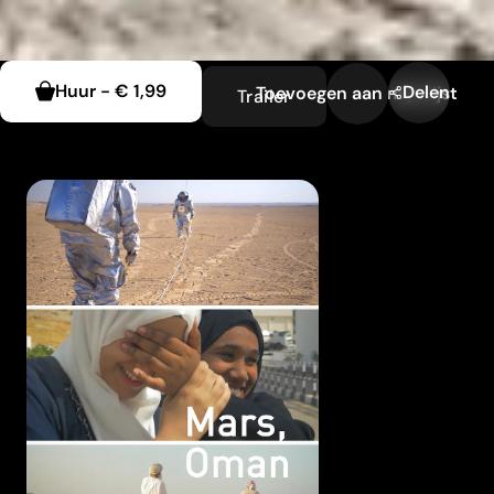
Huur
-
€ 1,99
Delen
Toevoegen aan mijn lijst
Trailer