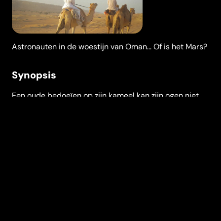
Astronauten in de woestijn van Oman... Of is het Mars?
Synopsis
Een oude bedoeïen op zijn kameel kan zijn ogen niet
geloven: een vrouw gekleed in een groot, compact
harnas en een bizarre helm bestudeert een
onbeduidende rots. Astronauten in de woestijn van
Oman... Of is het Mars? Bedoeïenen, ruimteschepen,
woestijnschepen, twee jonge Omaanse meisjes met
een passie voor de ruimte en een verdwaalde
regisseur die nadenkt over het leven in dit heelal en de
relatie tussen nomadisme, verkenning, kolonialisme en
vrijheid.
Regisseur
Vanessa Del Campo
Gatell