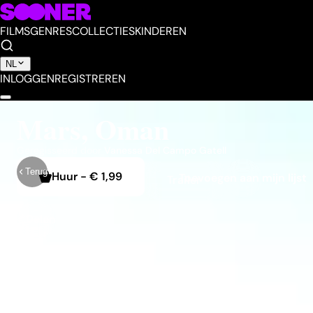
FILMS
GENRES
COLLECTIES
KINDEREN
NL
INLOGGEN
REGISTREREN
Mars, Oman
Geregisseerd door
Vanessa Del Campo Gatell
Terug
Huur
-
€ 1,99
Toevoegen aan mijn lijst
Trailer
Delen