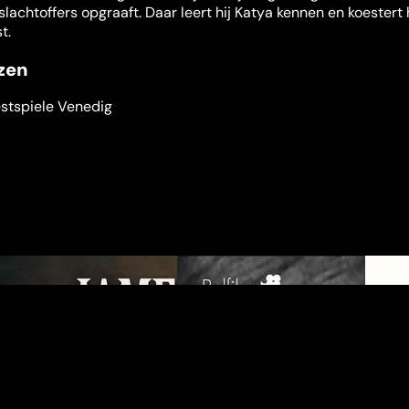
lachtoffers opgraaft. Daar leert hij Katya kennen en koestert h
t.
jzen
estspiele Venedig