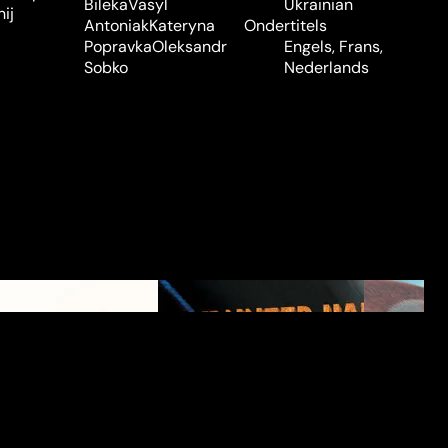
Bileka
Vasyl
Ukrainian
ij
Antoniak
Kateryna
Ondertitels
Popravka
Oleksandr
Engels, Frans,
Sobko
Nederlands