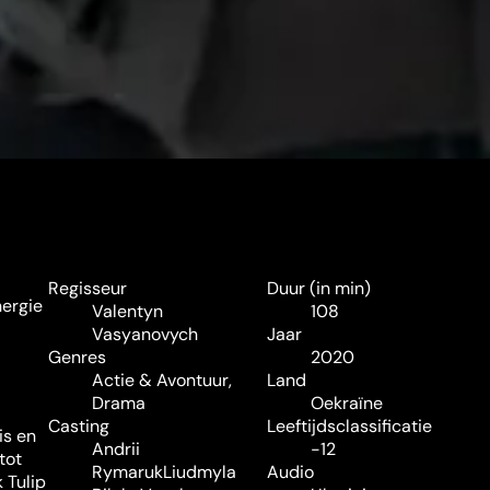
Regisseur
Duur (in min)
nergie
Valentyn
108
Vasyanovych
Jaar
Genres
2020
Actie & Avontuur
,
Land
Drama
Oekraïne
Casting
Leeftijdsclassificatie
is en
Andrii
-12
tot
Rymaruk
Liudmyla
Audio
 Tulip