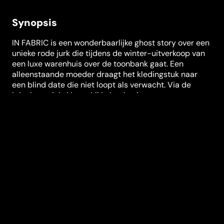
Synopsis
IN FABRIC is een wonderbaarlijke ghost story over een
unieke rode jurk die tijdens de winter-uitverkoop van
een luxe warenhuis over de toonbank gaat. Een
alleenstaande moeder draagt het kledingstuk naar
een blind date die niet loopt als verwacht. Via de
kringloopwinkel komt hij in het bezit van een
wasmachinemonteur, die meteen met onverklaarbaar
onheil te maken krijgt. We volgen de jurk als die van
eigenaar wisselt en daarbij op steeds curieuzer wijze
slachtoffers eist. Peter Strickland (Berberian Sound
Studio, the Duke of Burgundy) toont zich opnieuw een
meester in stijl. IN FABRIC is een lofzang op genrefilms
uit voorbije jaren, en het resultaat van een
hartstochtelijk plezier in filmmaken.
Festivals en prijzen
San Sebastián International Film Festival
,
Göteborg