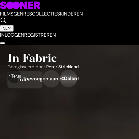
FILMS
GENRES
COLLECTIES
KINDEREN
NL
INLOGGEN
REGISTREREN
In Fabric
Geregisseerd door
Peter Strickland
Terug
Delen
Toevoegen aan mijn lijst
Trailer