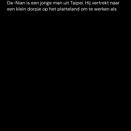
Da-Nian is een jonge man uit Taipei. Hij vertrekt naar
een klein dorpje op het platteland om te werken als
invalleraar. Daar werkt ook lerares Su-Yun. De twee
worden verliefd op elkaar. In de klas van Da-Nian zit
een stille, trieste jongen genaamd Xiang-Wang, wiens
ouders zijn gescheiden. Om zijn familie te
onderhouden doodt de vader van dit jongetje de
vissen in de rivier met elektriciteit, wat tegen de wet is
en veel schade aan het milieu veroorzaakt. Da-Nian is
erg begaan het lokale milieu en probeert de vader op
andere gedachten te brengen. Het jongetje schaamt
zich voor zijn vader en besluit weg te lopen.
Regisseur
Hou Hsiao-hsien
Genres
Komedie
,
Drama
,
Kids
& Familie
Casting
Kenny Bee
Chen
Meifeng
Jing-kuo
Yen
Jonathan Lee
Mei-