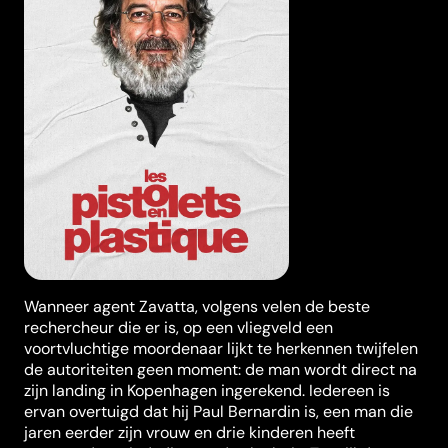
Wanneer agent Zavatta, volgens velen de beste
rechercheur die er is, op een vliegveld een
voortvluchtige moordenaar lijkt te herkennen twijfelen
de autoriteiten geen moment: de man wordt direct na
zijn landing in Kopenhagen ingerekend. Iedereen is
ervan overtuigd dat hij Paul Bernardin is, een man die
jaren eerder zijn vrouw en drie kinderen heeft