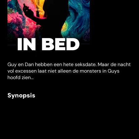
Guy en Dan hebben een hete seksdate. Maar de nacht
vol excessen laat niet alleen de monsters in Guys
hoofd zien...
Synopsis
De knappe Guy en zijn beste vriendin Joy genieten
volop van de Gay Pride Parade, totdat een dodelijke
schietpartij een abrupt einde maakt aan hun geluk. Ze
vluchten naar de veiligheid van Guys appartement en
nemen ook een andere deelnemer aan de parade, Dan,