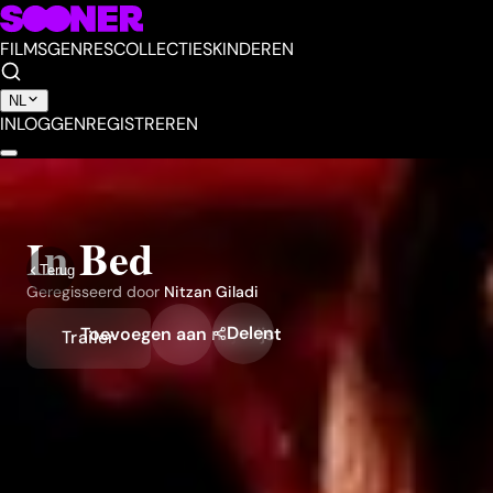
FILMS
GENRES
COLLECTIES
KINDEREN
NL
INLOGGEN
REGISTREREN
In Bed
Terug
Geregisseerd door
Nitzan Giladi
Delen
Toevoegen aan mijn lijst
Trailer