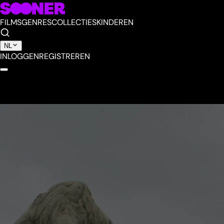
FILMS
GENRES
COLLECTIES
KINDEREN
NL
INLOGGEN
REGISTREREN