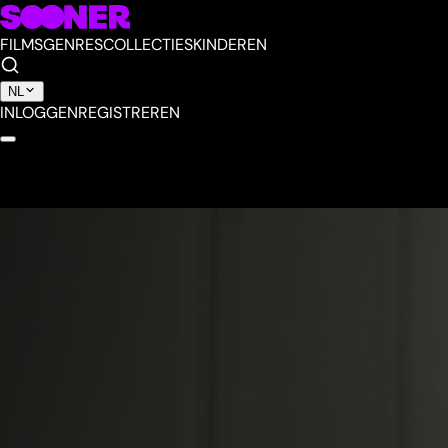
FILMS
GENRES
COLLECTIES
KINDEREN
NL
INLOGGEN
REGISTREREN