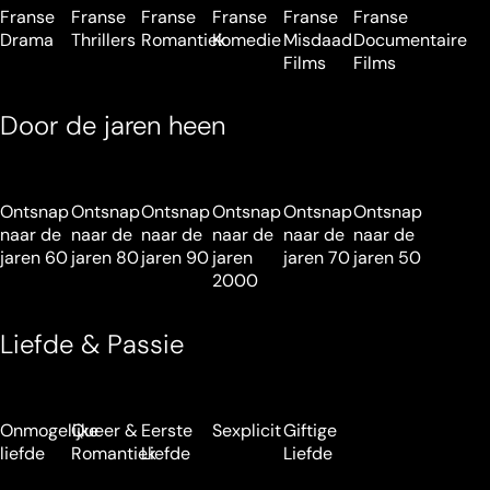
Franse
Franse
Franse
Franse
Franse
Franse
Drama
Thrillers
Romantiek
Komedie
Misdaad
Documentaire
Films
Films
Door de jaren heen
Ontsnap
Ontsnap
Ontsnap
Ontsnap
Ontsnap
Ontsnap
naar de
naar de
naar de
naar de
naar de
naar de
jaren 60
jaren 80
jaren 90
jaren
jaren 70
jaren 50
2000
Liefde & Passie
Onmogelijke
Queer &
Eerste
Sexplicit
Giftige
liefde
Romantiek
Liefde
Liefde