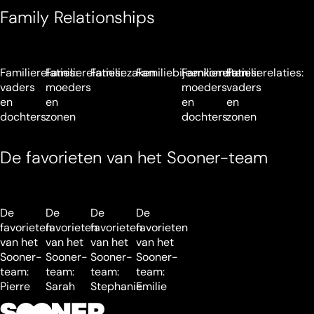
Family Relationships
Familierelaties:
Familierelaties:
Familiezaken
Familiebijeenkomsten
Familierelaties:
Familierelaties:
vaders
moeders
moeders
vaders
en
en
en
en
dochters
zonen
dochters
zonen
De favorieten van het Sooner-team
De
De
De
De
favorieten
favorieten
favorieten
favorieten
van het
van het
van het
van het
Sooner-
Sooner-
Sooner-
Sooner-
team:
team:
team:
team:
Pierre
Sarah
Stephanie
Emilie